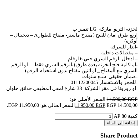
لخزنه التربو ماركة LG تتميز ب
اربع طرق امان للفتح (مفتاح ماستر- مفتاح للطوارئ – ديجيتال –
أوكره)
-انذار للسرقه
– مفصالات داخلية
– ادخال الرقم السري حتي 6 ارقام
-اماكانية فتح الخزنة بعدة طرق (بالرقم السري فقط – او الرقم
السري مع المفتاح _ او اتنين مفتاح بدون استخدام الرقم)
-ضمان حقيقي سبع سنوات
-للحجز والاستفسار 01112200045
-او زورونا في مقر الشركة 38 شارع لمعي المطيعي حدائق حلوان
EGP
14.500,00
السعر الأصلي هو:
14.500,00 EGP.
EGP
11.950,00
السعر الحالي هو: 11.950,00 EGP.
كمية 80 AP
إضافة إلى السلة
Share Product